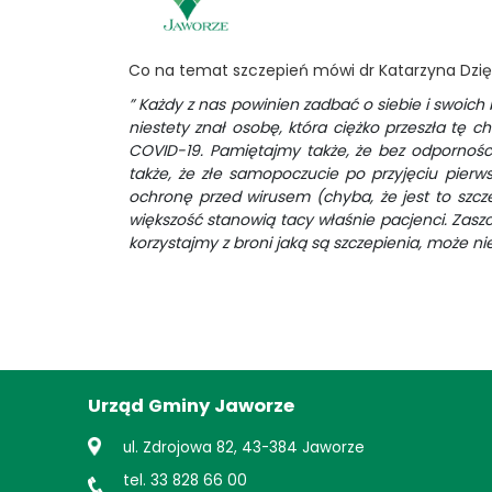
Co na temat szczepień mówi dr Katarzyna Dzi
” Każdy z nas powinien zadbać o siebie i swoich 
niestety znał osobę, która ciężko przeszła tę 
COVID-19. Pamiętajmy także, że bez odporności
także, że złe samopoczucie po przyjęciu pierw
ochronę przed wirusem (chyba, że jest to szcz
większość stanowią tacy właśnie pacjenci. Zaszc
korzystajmy z broni jaką są szczepienia, może nie
Urząd Gminy Jaworze
ul. Zdrojowa 82, 43-384 Jaworze
tel. 33 828 66 00