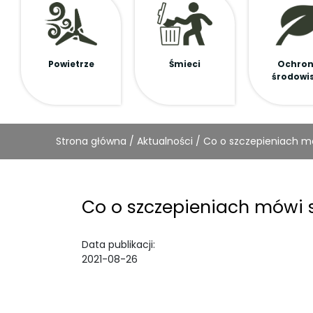
Powietrze
Śmieci
Ochro
środowi
Strona główna
/
Aktualności
/
Co o szczepieniach m
Co o szczepieniach mówi 
Data publikacji:
2021-08-26