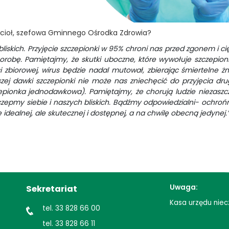
ęcioł, szefowa Gminnego Ośrodka Zdrowia?
bliskich. Przyjęcie szczepionki w 95% chroni nas przed zgonem i 
chorobę. Pamiętajmy, że skutki uboczne, które wywołuje szczepion
 zbiorowej, wirus będzie nadal mutował, zbierając śmiertelne ż
szej dawki szczepionki nie może nas zniechęcić do przyjęcia dru
epionka jednodawkowa). Pamiętajmy, że chorują ludzie niezasz
zepmy siebie i naszych bliskich. Bądźmy odpowiedzialni- ochrońm
 idealnej, ale skutecznej i dostępnej, a na chwilę obecną jedynej.
Uwaga:
Sekretariat
Kasa urzędu niec
tel. 33 828 66 00
tel. 33 828 66 11