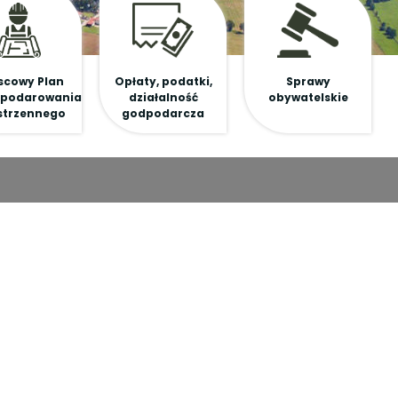
scowy Plan
Opłaty, podatki,
Sprawy
podarowania
działalność
obywatelskie
strzennego
godpodarcza