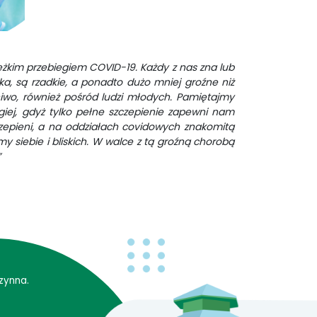
ciężkim przebiegiem COVID-19. Każdy z nas zna lub
ka, są rzadkie, a ponadto dużo mniej groźne niż
niwo, również pośród ludzi młodych. Pamiętajmy
giej, gdyż tylko pełne szczepienie zapewni nam
czepieni, a na oddziałach covidowych znakomitą
y siebie i bliskich. W walce z tą groźną chorobą
”
zynna.