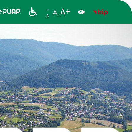
A+
-
A
A