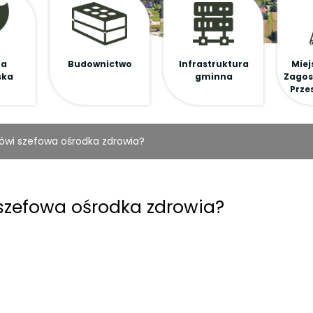
na
Budownictwo
Infrastruktura
Miej
ska
gminna
Zagos
Prze
ówi szefowa ośrodka zdrowia?
szefowa ośrodka zdrowia?