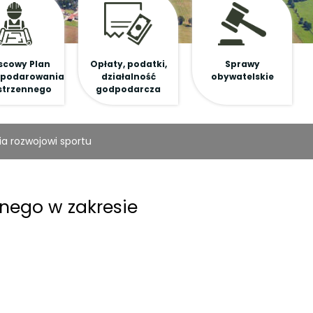
scowy Plan
Opłaty, podatki,
Sprawy
podarowania
działalność
obywatelskie
strzennego
godpodarcza
ia rozwojowi sportu
znego w zakresie