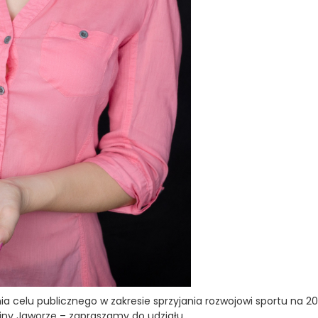
nia celu publicznego w zakresie sprzyjania rozwojowi sportu na 2
iny Jaworze – zapraszamy do udziału.