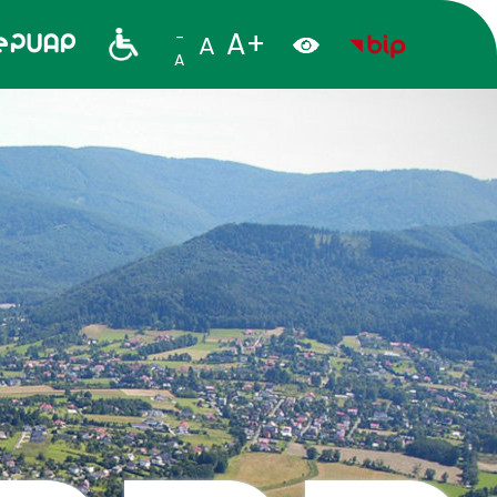
A+
-
A
A