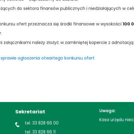
ących do sektora finansów publicznych i niedziałających w celu
nkursu ofert przeznacza się środki finansowe w wysokości
100 0
r
.
i załącznikami należy złożyć w zamkniętej kopercie z adnotacją: 
sprawie ogłoszenia otwartego konkursu ofert
Uwaga:
Sekretariat
Kasa urzędu niec
tel. 33 828 66 00
tel. 33 828 66 11