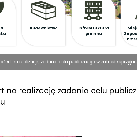
na
Budownictwo
Infrastruktura
Miej
ska
gminna
Zagos
Prze
ofert na realizację zadania celu publicznego w zakresie sprzyjan
t na realizację zadania celu public
tu