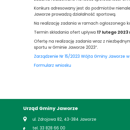
Konkurs adresowany jest do podmiotów nienależ
Jaworze prowadzą działalność sportową.
Na realizację zadania w ramach ogłoszonego ko
Termin składania ofert upływa
17 lutego 2023 
Ofertę na realizację zadania wraz z niezbędnym
sportu w Gminie Jaworze 2023”.
Zarządzenie Nr 15/2023 Wójta Gminy Jaworze w 
Formularz wniosku
Urząd Gminy Jaworze
ul. Zdrojowa 82, 43-384 Jaworze
tel. 33 828 66 00