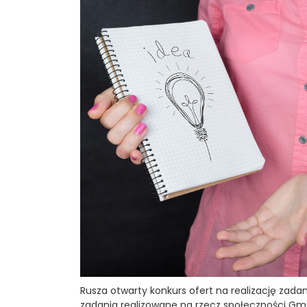
Rusza otwarty konkurs ofert na realizację zada
zadania realizowane na rzecz społeczności Gm