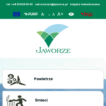
tel. +48 33 828 66 00
sekretariat@jaworze.pl
Książka teleadresowa
A+
A
-A
Powietrze
Śmieci