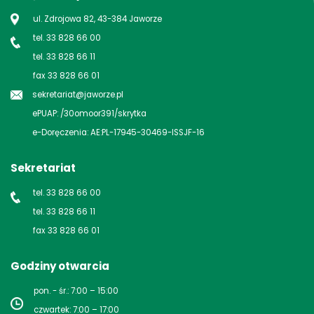
ul. Zdrojowa 82, 43-384 Jaworze
tel. 33 828 66 00
tel. 33 828 66 11
fax 33 828 66 01
sekretariat@jaworze.pl
ePUAP: /30omoor391/skrytka
e-Doręczenia: AE:PL-17945-30469-ISSJF-16
Sekretariat
tel. 33 828 66 00
tel. 33 828 66 11
fax 33 828 66 01
Godziny otwarcia
pon. - śr.: 7:00 – 15:00
czwartek: 7:00 – 17:00