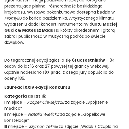
prezentujące piękno i różnorodność beskidzkiego
krajobrazu. Wystawa pokonkursowa dostępna będzie w
Promyku
do końca października. Artystycznego klimatu
wydarzeniu dodał koncert instrumentalny duetu
Maciej
Gucik & Mateusz Badura
, którzy akordeonem i gitarą
zabrali publiczność w muzyczną podróż po świecie
dźwięków.
Do tegorocznej edycji zgłosiło się
61 uczestników
– 34
osoby do lat 16 oraz 27 powyżej tej granicy wiekowej.
Łącznie nadesłano
187 prac
, z czego jury dopuściło do
oceny 185.
Laureaci XXIV edycji konkursu
Kategoria do lat 16
:
I miejsce –
Kacper Chwiejczak
za zdjęcie „Spojrzenie
mędrca”
II miejsce –
Natalia Wielicka
za zdjęcie „Kropelkowe
konstelacje”
III miejsce –
Szymon Tekieli
za zdjęcie „Widok z Czupla na