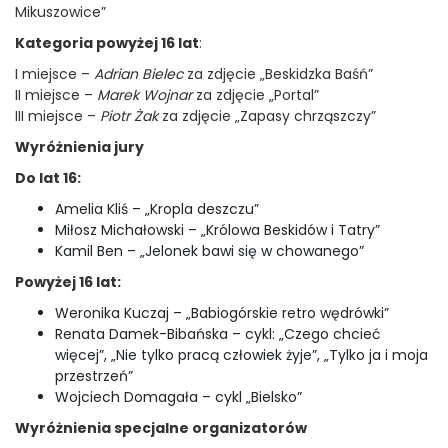
Mikuszowice”
Kategoria powyżej 16 lat
:
I miejsce –
Adrian Bielec
za zdjęcie „Beskidzka Baśń”
II miejsce –
Marek Wojnar
za zdjęcie „Portal”
III miejsce –
Piotr Żak
za zdjęcie „Zapasy chrząszczy”
Wyróżnienia jury
Do lat 16:
Amelia Kliś – „Kropla deszczu”
Miłosz Michałowski – „Królowa Beskidów i Tatry”
Kamil Ben – „Jelonek bawi się w chowanego”
Powyżej 16 lat:
Weronika Kuczaj – „Babiogórskie retro wędrówki”
Renata Damek-Bibańska – cykl: „Czego chcieć
więcej”, „Nie tylko pracą człowiek żyje”, „Tylko ja i moja
przestrzeń”
Wojciech Domagała – cykl „Bielsko”
Wyróżnienia specjalne organizatorów