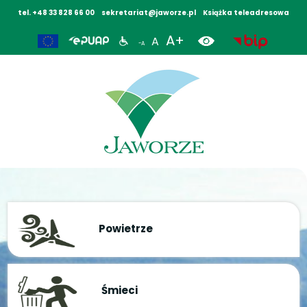
tel. +48 33 828 66 00
sekretariat@jaworze.pl
Książka teleadresowa
A+
A
-A
Powietrze
Śmieci