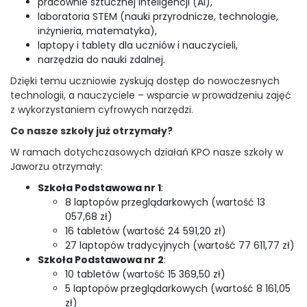
pracownie sztucznej inteligencji (AI),
laboratoria STEM (nauki przyrodnicze, technologie,
inżynieria, matematyka),
laptopy i tablety dla uczniów i nauczycieli,
narzędzia do nauki zdalnej.
Dzięki temu uczniowie zyskują dostęp do nowoczesnych
technologii, a nauczyciele – wsparcie w prowadzeniu zajęć
z wykorzystaniem cyfrowych narzędzi.
Co nasze szkoły już otrzymały?
W ramach dotychczasowych działań KPO nasze szkoły w
Jaworzu otrzymały:
Szkoła Podstawowa nr 1
:
8 laptopów przeglądarkowych (wartość 13
057,68 zł)
16 tabletów (wartość 24 591,20 zł)
27 laptopów tradycyjnych (wartość 77 611,77 zł)
Szkoła Podstawowa nr 2
:
10 tabletów (wartość 15 369,50 zł)
5 laptopów przeglądarkowych (wartość 8 161,05
zł)