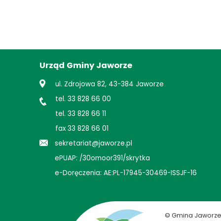
Urząd Gminy Jaworze
ul. Zdrojowa 82, 43-384 Jaworze
tel. 33 828 66 00
tel. 33 828 66 11
fax 33 828 66 01
sekretariat@jaworze.pl
ePUAP: /30omoor391/skrytka
e-Doręczenia: AE:PL-17945-30469-ISSJF-16
© Gmina Jaworz