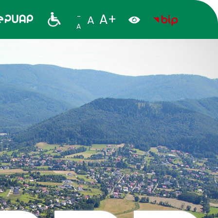
A+
-
A
A