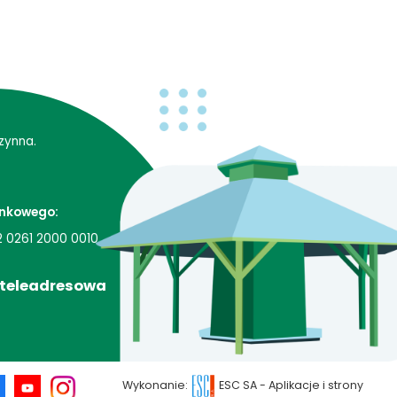
zynna.
nkowego:
2 0261 2000 0010
 teleadresowa
Wykonanie:
ESC SA
-
Aplikacje i strony