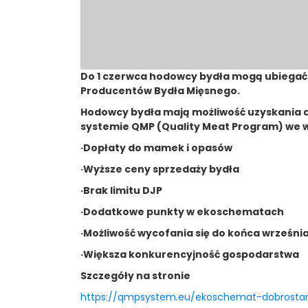
Do 1 czerwca hodowcy bydła mogą ubiegać 
Producentów Bydła Mięsnego.
Hodowcy bydła mają możliwość uzyskania 
systemie QMP (Quality Meat Program) we wn
·
Dopłaty do mamek i opasów
·
Wyższe ceny sprzedaży bydła
·
Brak limitu DJP
·
Dodatkowe punkty w ekoschematach
·
Możliwość wycofania się do końca września
·
Większa konkurencyjność gospodarstwa
Szczegóły na stronie
https://qmpsystem.eu/ekoschemat-dobrostan