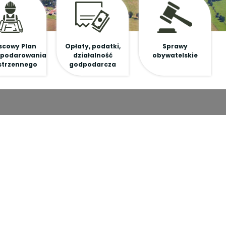
scowy Plan
Opłaty, podatki,
Sprawy
podarowania
działalność
obywatelskie
strzennego
godpodarcza