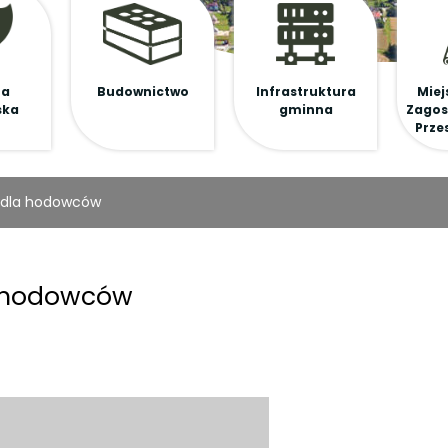
na
Budownictwo
Infrastruktura
Miej
ska
gminna
Zagos
Prze
 dla hodowców
a hodowców