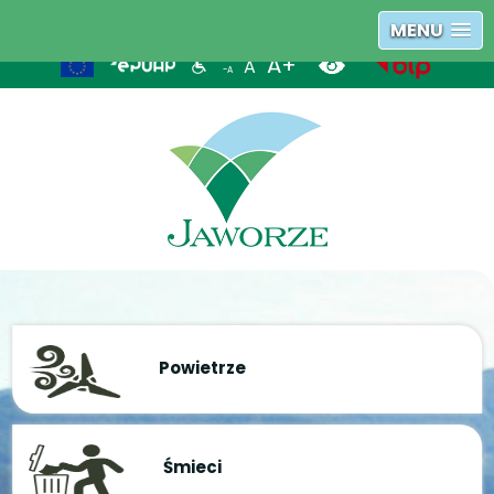
tel. +48 33 828 66 00
sekretariat@jaworze.pl
Książka teleadresowa
MENU
A+
A
-A
Powietrze
Śmieci