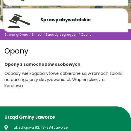
Sprawy obywatelskie
Strona główna
/
Śmieci
/
Zasady segregacji
/
Opony
Opony
Opony z samochodów osobowych
Odpady wielkogabarytowe odbierane są w ramach zbiórki
na parkingu przy skrzyżowaniu ul. Wapienickiej z ul.
Koralową.
Urząd Gminy Jaworze
ul. Zdrojowa 82, 43-384 Jaworze