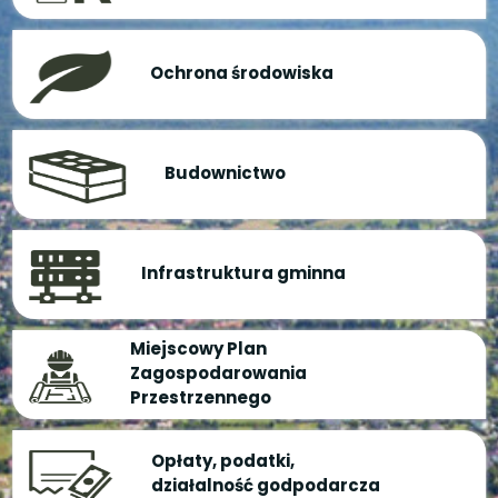
Ochrona środowiska
Budownictwo
Infrastruktura gminna
Miejscowy Plan
Zagospodarowania
Przestrzennego
Opłaty, podatki,
działalność godpodarcza