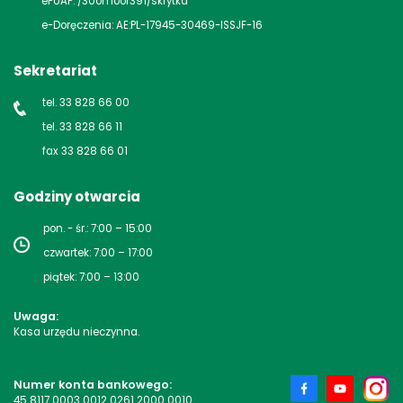
ePUAP: /30omoor391/skrytka
e-Doręczenia: AE:PL-17945-30469-ISSJF-16
Sekretariat
tel. 33 828 66 00
tel. 33 828 66 11
fax 33 828 66 01
Godziny otwarcia
pon. - śr.: 7:00 – 15:00
czwartek: 7:00 – 17:00
piątek: 7:00 – 13:00
Uwaga:
Kasa urzędu nieczynna.
Numer konta bankowego:
45 8117 0003 0012 0261 2000 0010