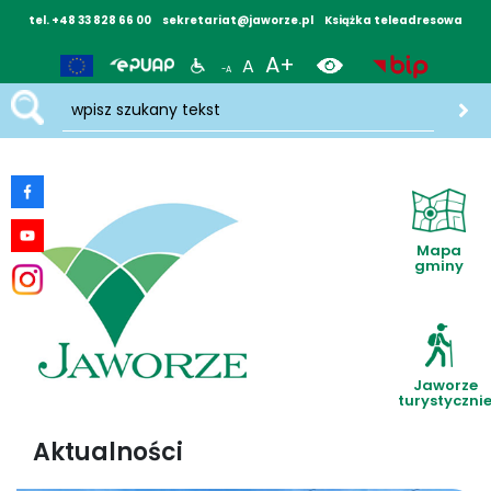
tel. +48 33 828 66 00
sekretariat@jaworze.pl
Książka teleadresowa
A+
A
-A
wpisz szukany tekst
Mapa
gminy
Jaworze
turystyczni
Aktualności