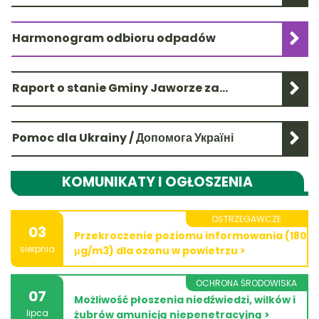
Harmonogram odbioru odpadów
Raport o stanie Gminy Jaworze za
2025 rok już dostępny
Pomoc dla Ukrainy / Допомога Україні
KOMUNIKATY I OGŁOSZENIA
OSTRZEGAWCZE
03
Przekroczenie poziomu informowania (180
sierpnia
μg/m3) dla ozonu w powietrzu >
OCHRONA ŚRODOWISKA
07
Możliwość płoszenia niedźwiedzi, wilków i
lipca
żubrów amunicją niepenetracyjną >