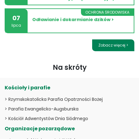
OCHRONA ŚRODOWISKA
07
Odławianie i dokarmianie dzików >
lipca
Zobacz więcej >
Na skróty
Kościoły i parafie
> Rzymskokatolicka Parafia Opatrzności Bożej
> Parafia Ewangelicko-Augsburska
> Kościół Adwentystów Dnia Siódmego
Organizacje pozarządowe