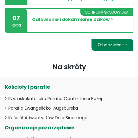
OCHRONA ŚRODOWISKA
07
Odławianie i dokarmianie dzików >
lipca
Zobacz więcej >
Na skróty
Kościoły i parafie
> Rzymskokatolicka Parafia Opatrzności Bożej
> Parafia Ewangelicko-Augsburska
> Kościół Adwentystów Dnia Siódmego
Organizacje pozarządowe