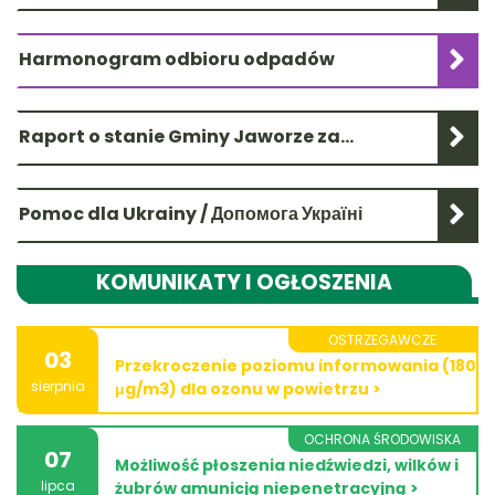
Harmonogram odbioru odpadów
Raport o stanie Gminy Jaworze za
2025 rok już dostępny
Pomoc dla Ukrainy / Допомога Україні
KOMUNIKATY I OGŁOSZENIA
OSTRZEGAWCZE
03
Przekroczenie poziomu informowania (180
sierpnia
μg/m3) dla ozonu w powietrzu >
OCHRONA ŚRODOWISKA
07
Możliwość płoszenia niedźwiedzi, wilków i
lipca
żubrów amunicją niepenetracyjną >