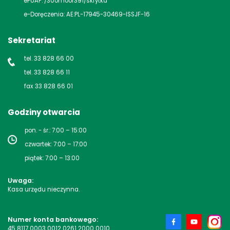
ePUAP: /30omoor391/skrytka
e-Doręczenia: AE:PL-17945-30469-ISSJF-16
Sekretariat
tel. 33 828 66 00
tel. 33 828 66 11
fax 33 828 66 01
Godziny otwarcia
pon. - śr.: 7:00 – 15:00
czwartek: 7:00 – 17:00
piątek: 7:00 – 13:00
Uwaga:
Kasa urzędu nieczynna.
Numer konta bankowego:
45 8117 0003 0012 0261 2000 0010