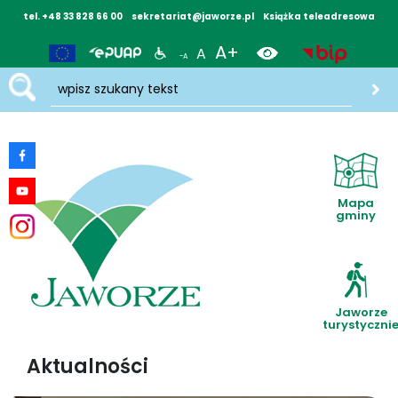
tel. +48 33 828 66 00
sekretariat@jaworze.pl
Książka teleadresowa
A+
A
-A
wpisz szukany tekst
Mapa
gminy
Jaworze
turystyczni
Aktualności