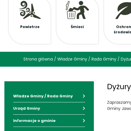
Powietrze
Śmieci
Ochro
środowi
Strona główna
/
Władze Gminy
/
Rada Gminy
/
Dyżu
Dyżury
Władze Gminy / Rada Gminy
Zapraszamy
Urząd Gminy
Gminy Jawor
Informacje o gminie