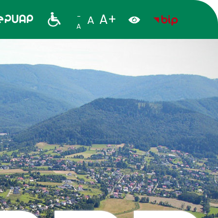
A+
-
A
A