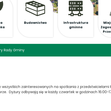
na
Budownictwo
Infrastruktura
Miej
ska
gminna
Zagos
Prze
ry Rady Gminy
 wszystkich zainteresowanych na spotkania z przedstwicielami
ze. Dyżury odbywają się w każdy czwartek w godzinach 16:00-17