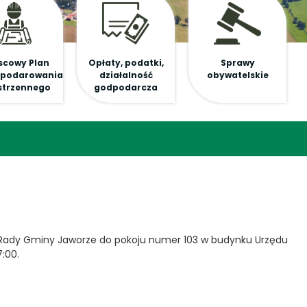
scowy Plan
Opłaty, podatki,
Sprawy
podarowania
działalność
obywatelskie
strzennego
godpodarcza
 Rady Gminy Jaworze do pokoju numer 103 w budynku Urzędu
:00.