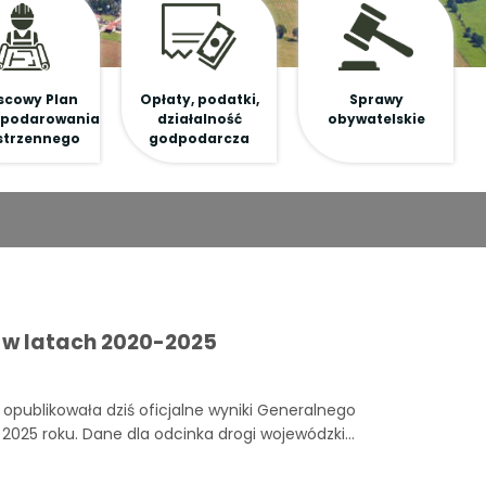
scowy Plan
Opłaty, podatki,
Sprawy
podarowania
działalność
obywatelskie
strzennego
godpodarcza
 w latach 2020-2025
opublikowała dziś oficjalne wyniki Generalnego
2025 roku. Dane dla odcinka drogi wojewódzkiej
Jaworze wyraźnie pokazują, że ten regionalny
u zaledwie pięciu lat ruch pojazdów wzrósł