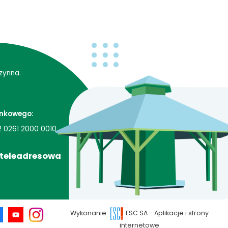
zynna.
nkowego:
2 0261 2000 0010
 teleadresowa
Wykonanie:
ESC SA
-
Aplikacje i strony
internetowe