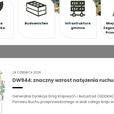
na
Budownictwo
Infrastruktura
Miej
ska
gminna
Zagos
Prze
24 CZERWCA 2026
DW944: znaczny wzrost natężenia ruchu
Generalna Dyrekcja Dróg Krajowych i Autostrad (GDDKiA) 
Pomiaru Ruchu przeprowadzonego w skali całego kraju w 
nr 944 (ul. Bielska i Cieszyńska), przebiegającego przez 
trakt komunikacyjny przeżywa znaczące oblężenie. W ciąg