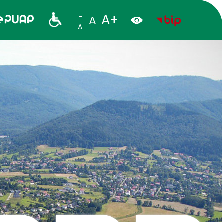
A+
-
A
A