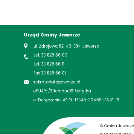
Urząd Gminy Jaworze
ul. Zdrojowa 82, 43-384 Jaworze
tel. 33 828 66 00
tel. 33 828 66 11
fax 33 828 66 01
sekretariat@jaworze.pl
ePUAP: /30omoor391/skrytka
e-Doręczenia: AE:PL-17945-30469-ISSJF-16
© Gmina Jaworz