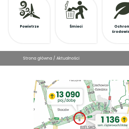
Powietrze
Śmieci
Ochro
środowi
Strona główna
/
Aktualności