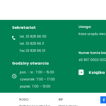
sportowych i kontaktu z naturą. Tekst: Michał ŁapińskiPrezes Fundacji Lupus Silva Fotografie: Fundacja
Lupus Silva
Uwaga:
Sekretariat
Kasa urzędu niec
tel. 33 828 66 00
tel. 33 828 66 11
fax 33 828 66 01
Numer konta ba
45 8117 0003 001
Godziny otwarcia
Książka
pon. - śr.: 7:00 – 15:00
czwartek: 7:00 – 17:00
piątek: 7:00 – 13:00
e
RODO
BIP